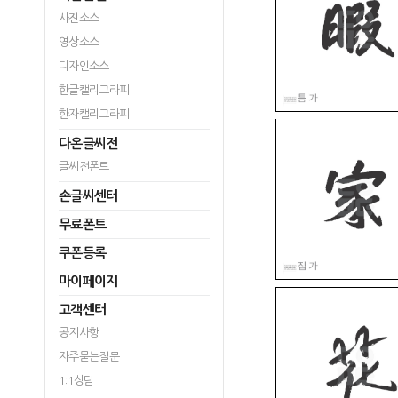
사진소스
영상소스
디자인소스
한글캘리그라피
한자캘리그라피
다온글씨전
글씨전폰트
손글씨센터
무료폰트
쿠폰등록
마이페이지
고객센터
공지사항
자주묻는질문
1:1상담