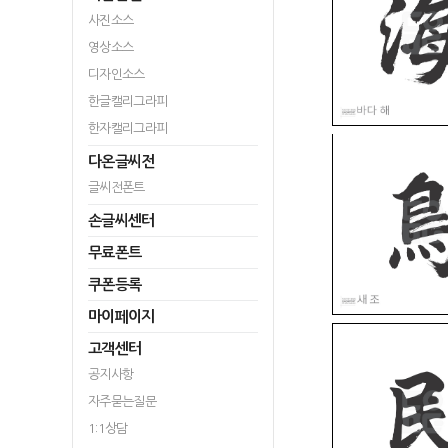
사진소스
영상소스
디자인소스
한글캘리그라피
한자캘리그라피
다온글씨전
글씨전폰트
손글씨센터
무료폰트
쿠폰등록
마이페이지
고객센터
공지사항
자주묻는질문
1:1상담