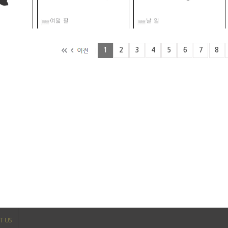
1
2
3
4
5
6
7
8
T US