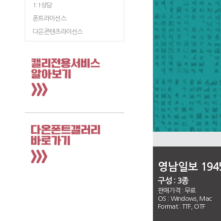
1:1상담
폰트라이선스
다온콘텐츠라이선스
영남일보 194
구성 : 3종
판매가격 :
무료
OS : Windows, Mac
Format : TTF, OTF