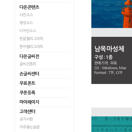
다온콘텐츠
사진소스
영상소스
디자인소스
한글캘리그라피
한자캘리그라피
남목마성체
다온글씨전
구성 : 1종
판매가격 :
무료
글씨전폰트
OS : Windows, Mac
Format : TTF, OTF
손글씨센터
무료폰트
쿠폰등록
마이페이지
고객센터
공지사항
자주묻는질문