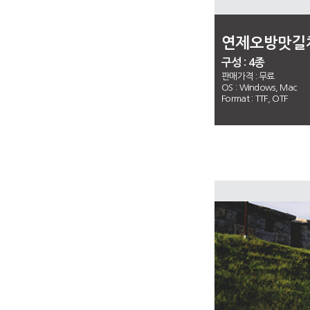
연제오방맛길
구성 : 4종
판매가격 :
무료
OS : Windows, Mac
Format : TTF, OTF