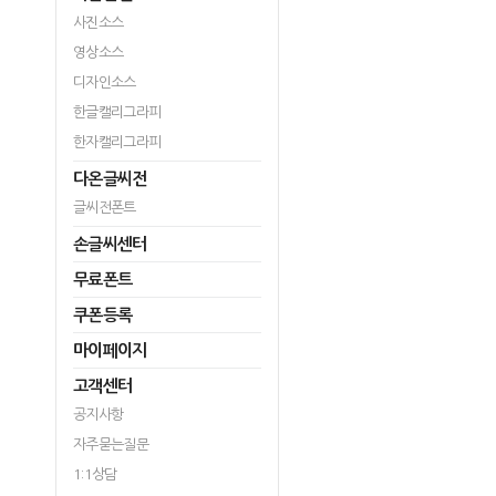
사진소스
영상소스
디자인소스
한글캘리그라피
한자캘리그라피
다온글씨전
글씨전폰트
손글씨센터
무료폰트
쿠폰등록
마이페이지
고객센터
공지사항
자주묻는질문
1:1상담