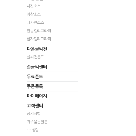
사진소스
영상소스
디자인소스
한글캘리그라피
한자캘리그라피
다온글씨전
글씨전폰트
손글씨센터
무료폰트
쿠폰등록
마이페이지
고객센터
공지사항
자주묻는질문
1:1상담