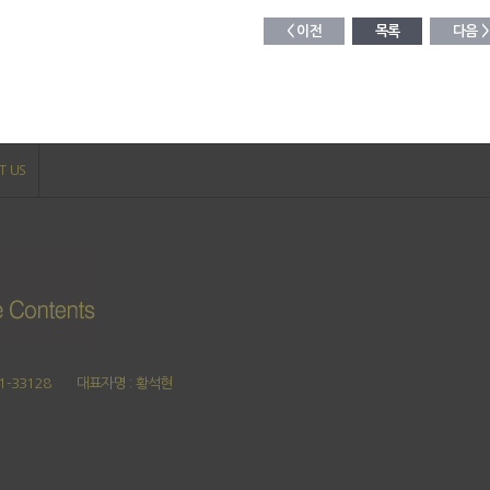
< 이전
목록
다음 >
T US
1-33128
대표자명 : 황석현