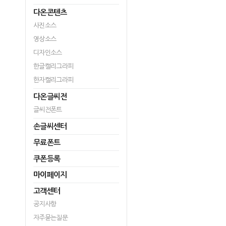
다온콘텐츠
사진소스
영상소스
디자인소스
한글캘리그라피
한자캘리그라피
다온글씨전
글씨전폰트
손글씨센터
무료폰트
쿠폰등록
마이페이지
고객센터
공지사항
자주묻는질문