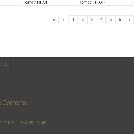
Format : TTF,OTF
Format : TTF,OTF
1
2
3
4
5
6
7
T US
1-33128
대표자명 : 황석현