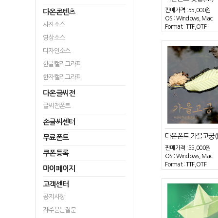
판매가격 :
55,000원
다온콘텐츠
OS : Windows, Mac
사진소스
Format : TTF,OTF
영상소스
디자인소스
한글캘리그라피
한자캘리그라피
다온글씨전
글씨전폰트
손글씨센터
다온폰트 가을고궁(B
무료폰트
판매가격 :
55,000원
쿠폰등록
OS : Windows, Mac
Format : TTF,OTF
마이페이지
고객센터
공지사항
자주묻는질문