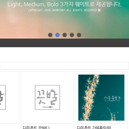
다온폰트 끗발(L)
다온폰트 가을흘림(B)