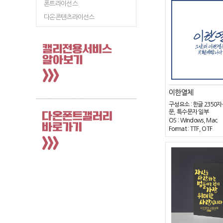
폰트라이선스
다온콘텐츠라이선스
이한열체
구성요소 : 한글 2350자
문, 특수문자 일부
OS : Windows, Mac
Format : TTF, OTF