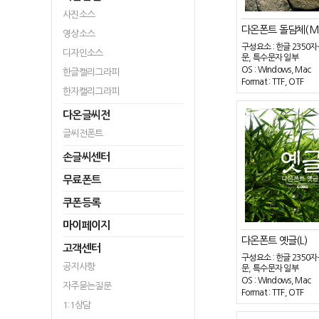
사진소스
다온폰트 돌담체(M
영상소스
구성요소 : 한글 2350자
디자인소스
문, 특수문자 일부
OS : Windows, Mac
한글캘리그라피
Format : TTF, OTF
한자캘리그라피
다온글씨전
글씨전폰트
손글씨센터
무료폰트
쿠폰등록
마이페이지
다온폰트 옛글(L)
고객센터
구성요소 : 한글 2350자
공지사항
문, 특수문자 일부
OS : Windows, Mac
자주묻는질문
Format : TTF, OTF
1:1상담