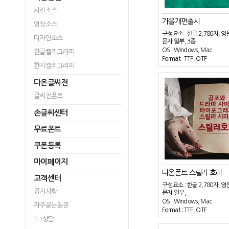
사진소스
가을개편출시
영상소스
구성요소 : 한글 2,780자, 영
디자인소스
문자 일부, 3종
OS : Windows, Mac
한글캘리그라피
Format : TTF, OTF
한자캘리그라피
다온글씨전
글씨전폰트
손글씨센터
무료폰트
쿠폰등록
마이페이지
다온폰트 스릴러 호러
고객센터
구성요소 : 한글 2,780자, 영
공지사항
문자 일부,
OS : Windows, Mac
자주묻는질문
Format : TTF, OTF
1:1상담