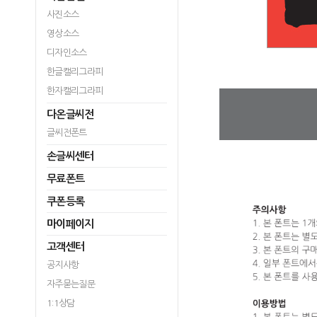
사진소스
영상소스
디자인소스
한글캘리그라피
한자캘리그라피
다온글씨전
글씨전폰트
손글씨센터
무료폰트
쿠폰등록
마이페이지
고객센터
공지사항
자주묻는질문
1:1상담