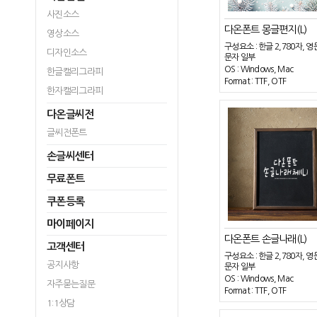
사진소스
다온폰트 몽글편지(L)
영상소스
구성요소 : 한글 2,780자, 영
디자인소스
문자 일부
OS : Windows, Mac
한글캘리그라피
Format : TTF, OTF
한자캘리그라피
다온글씨전
글씨전폰트
손글씨센터
무료폰트
쿠폰등록
마이페이지
다온폰트 손글나래(L)
고객센터
구성요소 : 한글 2,780자, 영
공지사항
문자 일부
OS : Windows, Mac
자주묻는질문
Format : TTF, OTF
1:1상담