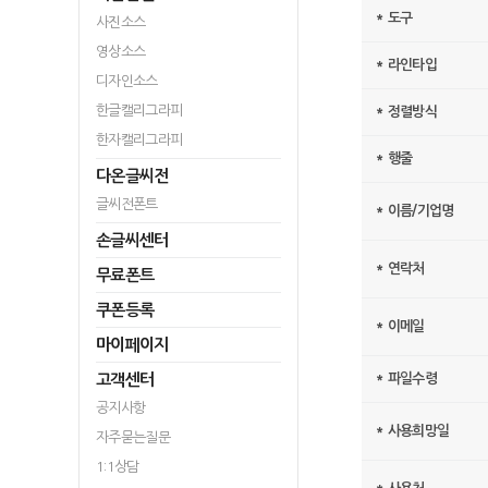
*
도구
사진소스
영상소스
*
라인타입
디자인소스
한글캘리그라피
*
정렬방식
한자캘리그라피
*
행줄
다온글씨전
글씨전폰트
*
이름/기업명
손글씨센터
*
연락처
무료폰트
쿠폰등록
*
이메일
마이페이지
고객센터
*
파일수령
공지사항
*
사용희망일
자주묻는질문
1:1상담