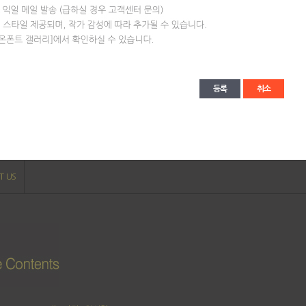
등록
취소
T US