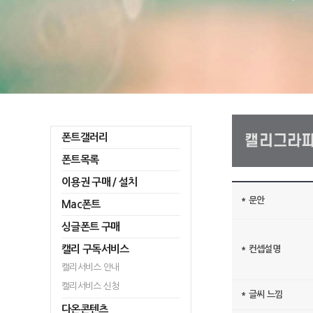
폰트갤러리
폰트목록
이용권 구매 / 설치
*
문안
Mac폰트
싱글폰트 구매
캘리 구독서비스
*
컨셉설명
캘리서비스 안내
캘리서비스 신청
*
글씨 느낌
다온콘텐츠