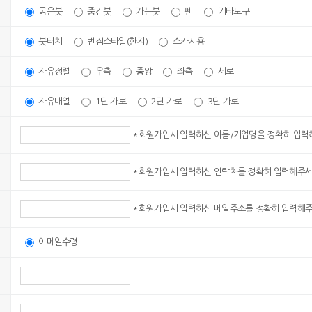
굵은붓
중간붓
가는붓
펜
기타도구
붓터치
번짐스타일(한지)
스카시용
자유정렬
우측
중앙
좌측
세로
자유배열
1단 가로
2단 가로
3단 가로
*회원가입시 입력하신 이름/기업명을 정확히 입
*회원가입시 입력하신 연락처를 정확히 입력해주
*회원가입시 입력하신 메일주소를 정확히 입력해
이메일수령