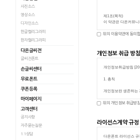
사진소스
영상소스
디자인소스
한글캘리그라피
위의 이용약관에 동의합니
한자캘리그라피
다온글씨전
개인정보 취급 방
글씨전폰트
손글씨센터
무료폰트
쿠폰등록
마이페이지
위의 개인정보 취급방침
고객센터
공지사항
라이선스계약 규정
자주묻는질문
1:1상담