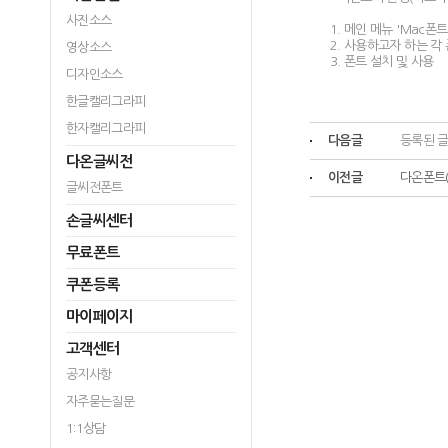
사진소스
1. 메인 메뉴 'Mac폰트
2. 사용하고자 하는 
영상소스
3. 폰트 설치 및 사용
디자인소스
한글캘리그라피
한자캘리그라피
다음글
등록된 글
다온글씨전
이전글
다온폰트(
글씨전폰트
손글씨센터
무료폰트
쿠폰등록
마이페이지
고객센터
공지사항
자주묻는질문
1:1상담