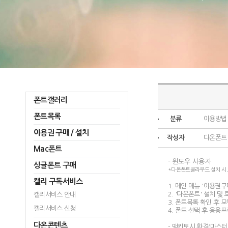
폰트갤러리
폰트목록
분류
이용방법
이용권 구매 / 설치
작성자
다온폰트
Mac폰트
- 윈도우 사용자
싱글폰트 구매
*다온폰트클라우드 설치 시 
캘리 구독서비스
1. 메인 메뉴 '이용권
2. '다온폰트' 설치 및
캘리서비스 안내
3. 폰트목록 확인 후 
캘리서비스 신청
4. 폰트 선택 후 응용
다온콘텐츠
- 맥킨토시 환경(마스터