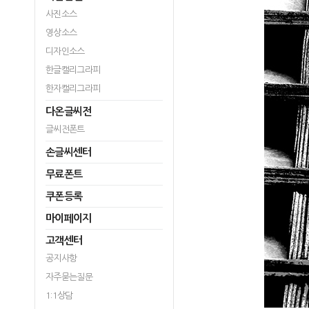
사진소스
영상소스
디자인소스
한글캘리그라피
한자캘리그라피
다온글씨전
글씨전폰트
손글씨센터
무료폰트
쿠폰등록
마이페이지
고객센터
공지사항
자주묻는질문
1:1상담