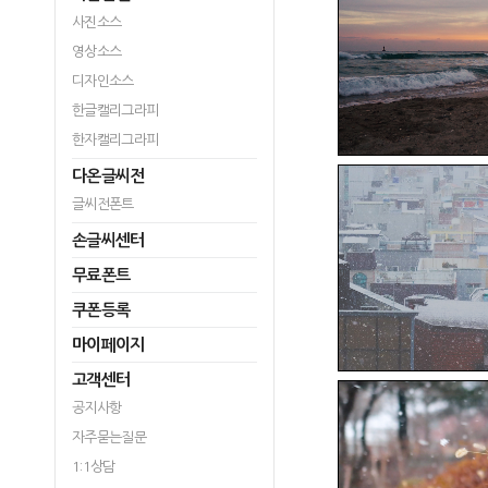
사진소스
영상소스
디자인소스
한글캘리그라피
한자캘리그라피
다온글씨전
글씨전폰트
손글씨센터
무료폰트
쿠폰등록
마이페이지
고객센터
공지사항
자주묻는질문
1:1상담