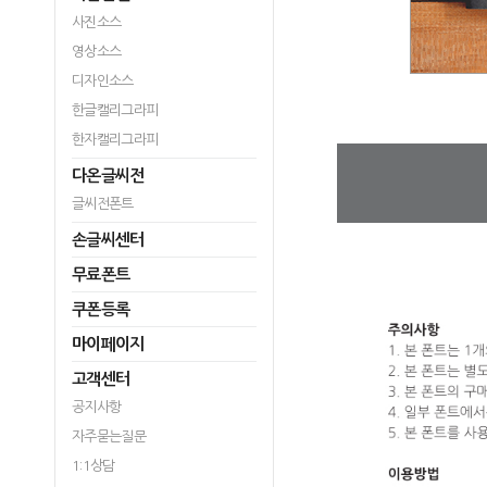
사진소스
영상소스
디자인소스
한글캘리그라피
한자캘리그라피
다온글씨전
글씨전폰트
손글씨센터
무료폰트
쿠폰등록
마이페이지
고객센터
공지사항
자주묻는질문
1:1상담