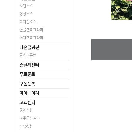
사진소스
영상소스
디자인소스
한글캘리그라피
한자캘리그라피
다온글씨전
글씨전폰트
손글씨센터
무료폰트
쿠폰등록
마이페이지
고객센터
공지사항
자주묻는질문
1:1상담