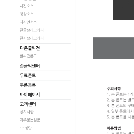
사진소스
영상소스
디자인소스
한글캘리그라피
한자캘리그라피
다온글씨전
글씨전폰트
손글씨센터
무료폰트
쿠폰등록
마이페이지
고객센터
공지사항
자주묻는질문
1:1상담