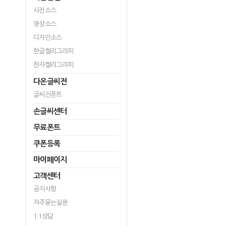
사진소스
영상소스
디자인소스
한글캘리그라피
한자캘리그라피
다온글씨전
글씨전폰트
손글씨센터
무료폰트
쿠폰등록
마이페이지
고객센터
공지사항
자주묻는질문
1:1상담