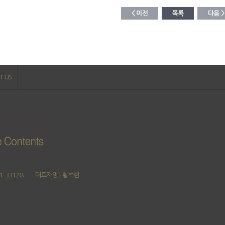
< 이전
목록
다음 >
T US
1-33128
대표자명 : 황석현