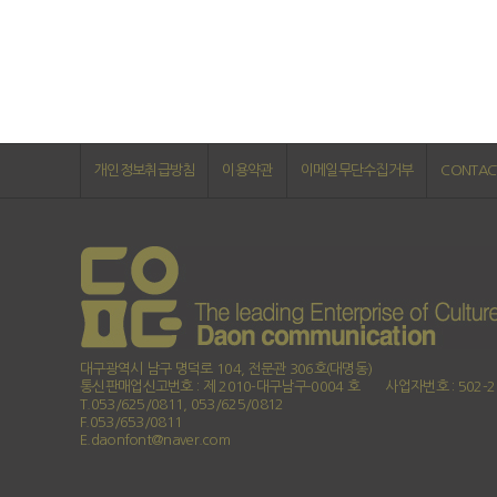
개인정보취급방침
이용약관
이메일무단수집거부
CONTAC
대구광역시 남구 명덕로 104, 전문관 306호(대명동)
통신판매업신고번호 : 제 2010-대구남구-0004 호
사업자번호 : 502-2
T.053/625/0811, 053/625/0812
F.053/653/0811
E.daonfont@naver.com