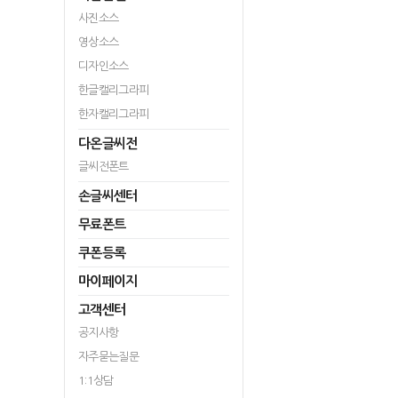
사진소스
영상소스
디자인소스
한글캘리그라피
한자캘리그라피
다온글씨전
글씨전폰트
손글씨센터
무료폰트
쿠폰등록
마이페이지
고객센터
공지사항
자주묻는질문
1:1상담