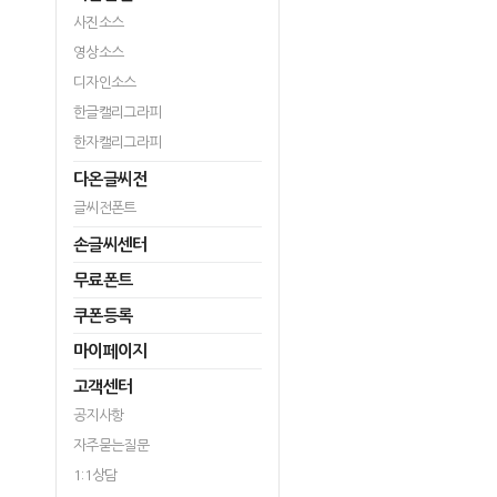
사진소스
영상소스
디자인소스
한글캘리그라피
한자캘리그라피
다온글씨전
글씨전폰트
손글씨센터
무료폰트
쿠폰등록
마이페이지
고객센터
공지사항
자주묻는질문
1:1상담