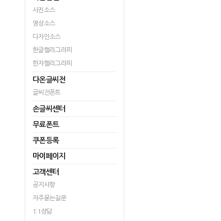
사진소스
영상소스
디자인소스
한글캘리그라피
한자캘리그라피
다온글씨전
글씨전폰트
손글씨센터
무료폰트
쿠폰등록
마이페이지
고객센터
공지사항
자주묻는질문
1:1상담