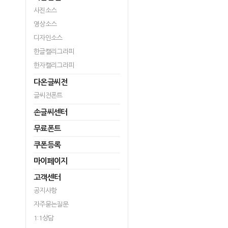
사진소스
영상소스
디자인소스
한글캘리그라피
한자캘리그라피
다온글씨전
글씨전폰트
손글씨센터
무료폰트
쿠폰등록
마이페이지
고객센터
공지사항
자주묻는질문
1:1상담