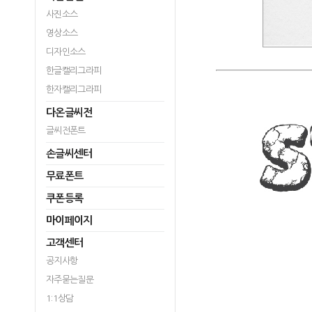
사진소스
영상소스
디자인소스
한글캘리그라피
한자캘리그라피
다온글씨전
글씨전폰트
손글씨센터
무료폰트
쿠폰등록
마이페이지
고객센터
공지사항
자주묻는질문
1:1상담