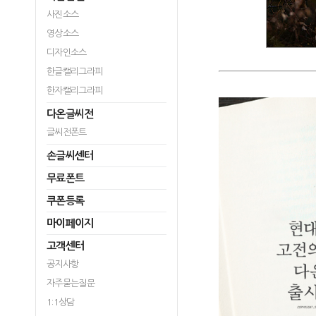
사진소스
영상소스
디자인소스
한글캘리그라피
한자캘리그라피
다온글씨전
글씨전폰트
손글씨센터
무료폰트
쿠폰등록
마이페이지
고객센터
공지사항
자주묻는질문
1:1상담