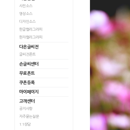
사진소스
영상소스
디자인소스
한글캘리그라피
한자캘리그라피
다온글씨전
글씨전폰트
손글씨센터
무료폰트
쿠폰등록
마이페이지
고객센터
공지사항
자주묻는질문
1:1상담