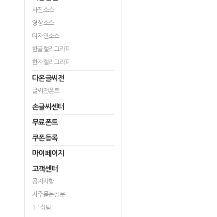
사진소스
영상소스
디자인소스
한글캘리그라피
한자캘리그라피
다온글씨전
글씨전폰트
손글씨센터
무료폰트
쿠폰등록
마이페이지
고객센터
공지사항
자주묻는질문
1:1상담