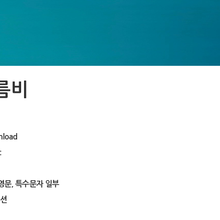
름비
load
c
 영문, 특수문자 일부
션