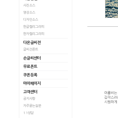
사진소스
영상소스
디자인소스
한글캘리그라피
한자캘리그라피
다온글씨전
글씨전폰트
손글씨센터
무료폰트
쿠폰등록
마이페이지
고객센터
공지사항
자주묻는질문
1:1상담