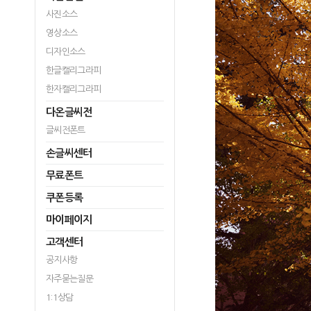
사진소스
영상소스
디자인소스
한글캘리그라피
한자캘리그라피
다온글씨전
글씨전폰트
손글씨센터
무료폰트
쿠폰등록
마이페이지
고객센터
공지사항
자주묻는질문
1:1상담