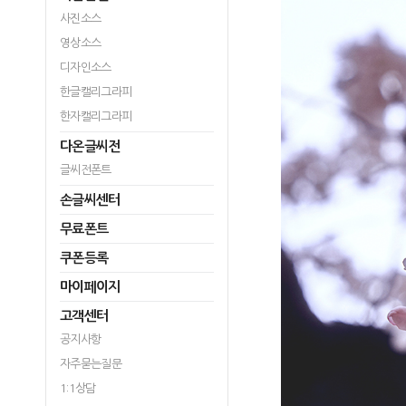
사진소스
영상소스
디자인소스
한글캘리그라피
한자캘리그라피
다온글씨전
글씨전폰트
손글씨센터
무료폰트
쿠폰등록
마이페이지
고객센터
공지사항
자주묻는질문
1:1상담