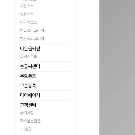
사진소스
영상소스
디자인소스
한글캘리그라피
한자캘리그라피
다온글씨전
글씨전폰트
손글씨센터
무료폰트
쿠폰등록
마이페이지
고객센터
공지사항
자주묻는질문
1:1상담